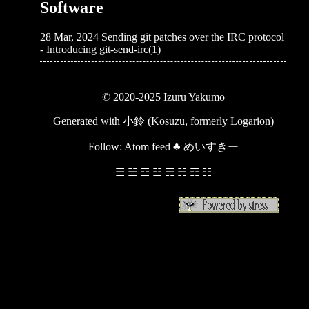
Software
28 Mar, 2024
Sending git patches over the IRC protocol
- Introducing git-send-irc(1)
© 2020-2025 Izuru Yakumo
Generated with
小鈴 (Kosuzu, formerly Logarion)
Follow:
Atom feed
♣
めいすきー
☰ ☱ ☲ ☳ ☴ ☵ ☶ ☷