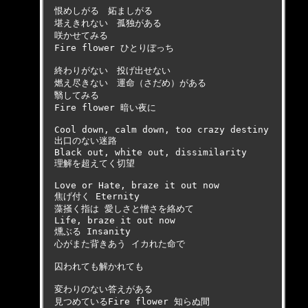
恨めしがる　妬ましがる
堪えきれない　孤独がある
咲かせてみる
Fire flower ひとりぼっち

終わりがない　投げ出せない
燃え尽きない　運命（さだめ）がある
翳してみる
Fire flower 暗い夜に

Cool down, calm down, too crazy destiny

出口のない迷路

Black out, white out, dissimilarity

理解を超えてく切望

Love or Hate, braze it out now

焦げ付く Eternity

藻掻く指は 愛しさと憎さを絡めて

Life, braze it out now

燻ぶる Insanity

心がまた背きあう イカれた命で

囚われても解かれても
変わりのない答えがある 

見つめているFire flower 知らぬ間
