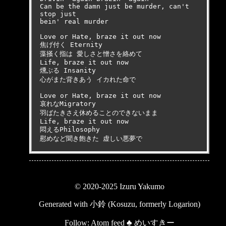
Can be the damn just be murder, can't 
stop just

bein' real murder

Love or Hate, braze it out now 

焦げ付く Eternity 

藻掻く指は 愛しさと憎さを絡めて 

Life, braze it out now 

燻ぶる Insanity

心がまた背きあう イカれた命で

Love or Hate, braze it out now 

哀れなMigratory

羽ばたきさえ休めることのできないまま 

Life, braze it out now

悶えるPhilosophy 

慰めなど聞き飽きた 虚しい悪夢で
© 2020-2025 Izuru Yakumo
Generated with
小鈴 (Kosuzu, formerly Logarion)
Follow:
Atom feed
♣
めいすきー