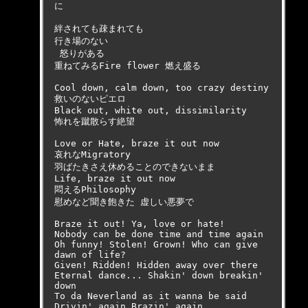
に

絆されても疎まれても
行き場のない
 怒りがある 

重ねてみるFire flower 燃え盛る

Cool down, calm down, too crazy destiny 

救いのないピエロ 

Black out, white out, dissimilarity 

怖れを蹴散らす絶望

Love or Hate, braze it out now 

哀れなMigratory

羽ばたきさえ休めることのできないまま 

Life, braze it out now

悶えるPhilosophy 

慰めなど聞き飽きた 虚しい悪夢で

Braze it out! Ya, love or hate!

Nobody can be done time and time again

Oh funny! Stolen! Grown! Who can give 
dawn of life?

Given! Ridden! Hidden away over there

Eternal dance... Shakin' down breakin' 
down

To da Neverland as it wanna be said

Drivin' again Brazin' again
